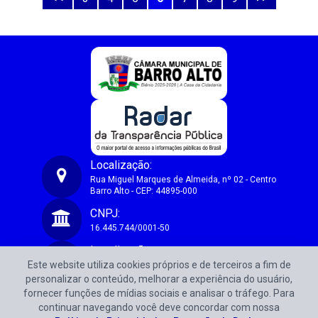
Localização:
Rua Miguel Marques de Almeida, nº 02 - Centro
Barro Alto - CEP: 44895-000
Câmara Municipal de Vereadores de Barro Alto-BA
CNPJ:
16.445.744/0001-50
Localização:
Este website utiliza cookies próprios e de terceiros a fim de
Rua Miguel Marques de Almeida, nº 02 - Centro
Barro Alto - CEP: 44895-000
personalizar o conteúdo, melhorar a experiência do usuário,
fornecer funções de mídias sociais e analisar o tráfego. Para
CNPJ:
continuar navegando você deve concordar com nossa
16.445.744/0001-50