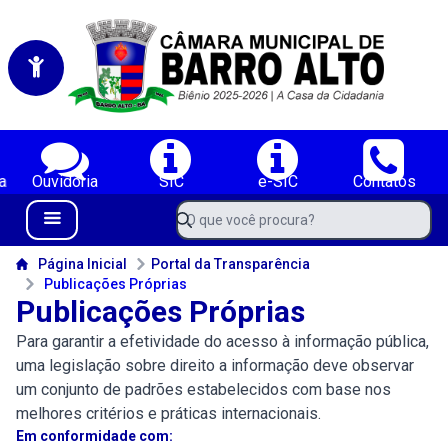
Portal da Câmara Municipal de Vereadores de Barro Alto-BA
Serviços da Câmara Municipal de Vereadores de Barro Alto-BA;
a
Ouvidoria
SIC
e-SIC
Contatos
Navegue pelo portal da Câmara de Barro Alto-BA
O que você procura?
Menu Bar
Conteúdo da Câmara de Barro Alto-BA
Página Inicial
Portal da Transparência
Publicações Próprias
Publicações Próprias
Para garantir a efetividade do acesso à informação pública,
uma legislação sobre direito a informação deve observar
um conjunto de padrões estabelecidos com base nos
melhores critérios e práticas internacionais.
Em conformidade com: