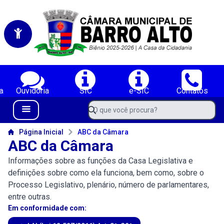
Portal da Câmara Municipal de Vereadores de Barro Alto-BA
Serviços da Câmara Municipal de Vereadores de Barro Alto-BA;
SIC
e-SIC
Contatos
Diário
Navegue pelo portal da Câmara de Barro Alto-BA
O que você procura?
Menu Bar
Conteúdo da Câmara de Barro Alto-BA
Página Inicial
ABC da Câmara
ABC da Câmara
Informações sobre as funções da Casa Legislativa e
definições sobre como ela funciona, bem como, sobre o
Processo Legislativo, plenário, número de parlamentares,
entre outras.
Em conformidade com: