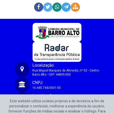
Localização:
Rua Miguel Marques de Almeida, nº 02 - Centro
Barro Alto - CEP: 44895-000
Câmara Municipal de Vereadores de Barro Alto-BA
CNPJ:
16.445.744/0001-50
Localização:
Este website utiliza cookies próprios e de terceiros a fim de
Rua Miguel Marques de Almeida, nº 02 - Centro
Barro Alto - CEP: 44895-000
personalizar o conteúdo, melhorar a experiência do usuário,
fornecer funções de mídias sociais e analisar o tráfego. Para
CNPJ: