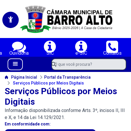
Portal da Câmara Municipal de Vereadores de Barro Alto-BA
Serviços da Câmara Municipal de Vereadores de Barro Alto-BA;
a
Ouvidoria
SIC
e-SIC
Contatos
Navegue pelo portal da Câmara de Barro Alto-BA
O que você procura?
Menu Bar
Conteúdo da Câmara de Barro Alto-BA
Página Inicial
Portal da Transparência
Serviços Públicos por Meios Digitais
Serviços Públicos por Meios
Digitais
Informação disponibilizada conforme Arts. 3º, incisos II, III
e X, e 14 da Lei 14.129/2021.
Em conformidade com: