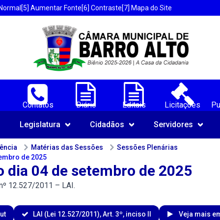
 Normal
[5] Aumentar Fonte
[6] Contraste
[7] Mapa do Site
ores de Barro Alto-BA;
Contatos
Diário
Editais
Licitações
Pu
Navegue pelo portal da Câmara 
Legislatura
Cidadãos
Servidores
rência
Matérias das Sessões
Sessões Plenárias
tembro de 2025
o dia 04 de setembro de 2025
ei nº 12.527/2011 – LAI.
ut
LAI (Lei 12.527/2011), Art. 3º, inciso II
Veja mais em