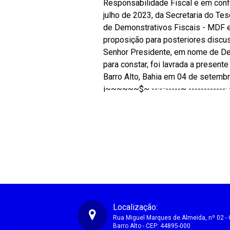
Responsabilidade Fiscal e em co
julho de 2023, da Secretaria do Te
de Demonstrativos Fiscais - MDF e 
proposição para posteriores discus
Senhor Presidente, em nome de Deu
para constar, foi lavrada a present
Barro Alto, Bahia em 04 de setemb
i~~~~~~$~ --·-··-----~ ------------· ·
Localização:
Rua Miguel Marques de Almeida, nº 02 - 
Barro Alto - CEP: 44895-000