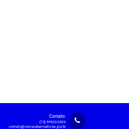
Contato:
(74) 99903-5903
contato@camarabarroalto.ba.gov.br