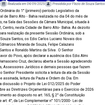
Realizada em 04/09/2025
Presidida por Flezio de Souza Santos
rdinária do 1° (primeiro) período Legislativo da
al de Barro Alto - Bahia realizada no dia 04 do mês de
co, na Sala das Sessões da Câmara Municipal, situada à
 Centro, nesta Cidade de Barro Alto- Bahia. As dezoito
 para realização da presente Sessão Ordinária, sob a
 Souza Santos, os Edis Carlos Luciano Novais dos
 Edmarcos Miranda de Souza, Felipe Calazans
Santos e Ronaldo Martins da Silva . O Senhor
avor do Povo, após declarar a ausência dos Edis Almi
 Damasceno Cruz, declarou aberta a Sessão agradecendo
s, Assessores Jurídicos e demais pessoas que fazem
, o Senhor Presidente solicita a leitura da ata da Sessão
a e assinada, leitura da Pauta e Ordem do Dia. Em
ra discussão o Projeto de Lei 012/2025 do Poder
bre as Diretrizes Orçamentárias para o Exercício de 2026
imento ao disposto no art. 165, § 2° da Constituição
 e art. 4°, da Lei Complementar n° 101/2000- Lei de