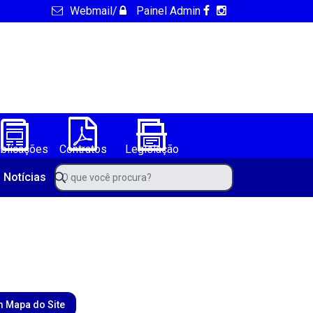
Webmail
/
Painel Admin
blicações
Contratos
Legislação
de Barro Alto-BA
O que você procura?
Notícias
 Mapa do Site