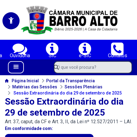
Portal da Câmara Municipal de Vereadores de Barro Alto-BA
Serviços da Câmara Municipal de Vereadores de Barro Alto-BA;
a
Ouvidoria
SIC
e-SIC
Contatos
Navegue pelo portal da Câmara de Barro Alto-BA
O que você procura?
Menu Bar
Conteúdo da Câmara de Barro Alto-BA
Página Inicial
Portal da Transparência
Matérias das Sessões
Sessões Plenárias
Sessão Extraordinária do dia 29 de setembro de 2025
Sessão Extraordinária do dia
29 de setembro de 2025
Art. 37, caput, da CF e Art. 3, II, da Lei nº 12.527/2011 – LAI.
Em conformidade com: