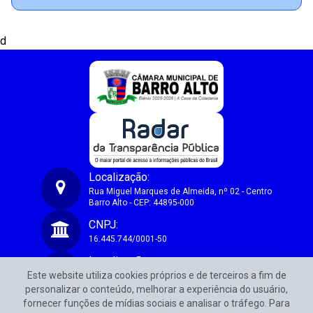
d
Localização:
Rua Miguel Marques de Almeida, nº 02 - Centro
Barro Alto - CEP: 44895-000
Câmara Municipal de Vereadores de Barro Alto-BA
CNPJ:
16.445.744/0001-50
Localização:
Este website utiliza cookies próprios e de terceiros a fim de
Rua Miguel Marques de Almeida, nº 02 - Centro
Barro Alto - CEP: 44895-000
personalizar o conteúdo, melhorar a experiência do usuário,
fornecer funções de mídias sociais e analisar o tráfego. Para
CNPJ: