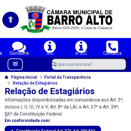
Portal da Câmara Municipal de Vereadores de Barro Alto-BA
Serviços da Câmara Municipal de Vereadores de Barro Alto-BA;
a
Ouvidoria
SIC
e-SIC
Contatos
Navegue pelo portal da Câmara de Barro Alto-BA
O que você procura?
Menu Bar
Conteúdo da Câmara de Barro Alto-BA
Página Inicial
Portal da Transparência
Relação de Estagiários
Relação de Estagiários
Informações disponibilizadas em consonância aos Art. 3º,
incisos I, II, III, IV e V; Art. 8º da LAI; e Art. 37º e Art. 39º,
§6º da Constituição Federal
Em conformidade com:
Constituição Federal Art. 37º, Art. 39º §6º,