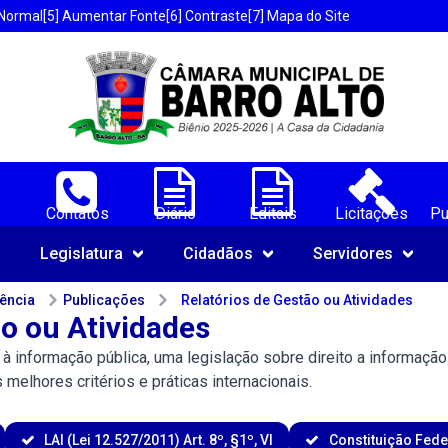
 Normal
[5] Aumentar Fonte
[6] Contraste
[7] Mapa do Site
ores de Barro Alto-BA;
Contatos
Diário
Editais
Licitações
Pu
Navegue pelo portal da Câmara 
Legislatura
Cidadãos
Servidores
rência
Publicações
Relatórios de Gestão ou Atividades
ão ou Atividades
o à informação pública, uma legislação sobre direito a informaç
elhores critérios e práticas internacionais.
LAI (Lei 12.527/2011) Art. 8º, §1º, VI
Constituição Federa