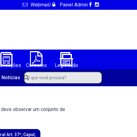
Webmail
/
Painel Admin
blicações
Contratos
Legislação
de Barro Alto-BA
O que você procura?
Notícias
ão deve observar um conjunto de
l Art. 37º, Caput,