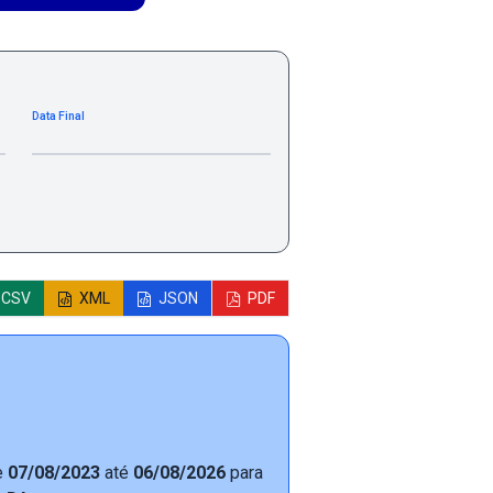
Data Final
CSV
XML
JSON
PDF
e
07/08/2023
até
06/08/2026
para